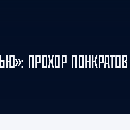
Амур
Барыс
Салават Юлаев
Сибирь
ЬЮ»: ПРОХОР ПОНКРАТОВ