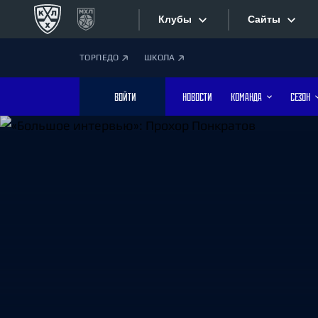
Клубы
Сайты
ТОРПЕДО
ШКОЛА
Конференция «Запад»
Сайты
ВОЙТИ
НОВОСТИ
КОМАНДА
СЕЗОН
Дивизион Боброва
Лада
Видеотран
СКА
Хайлайты
Спартак
Торпедо
Текстовые
ХК Сочи
Интернет-
Дивизион Тарасова
Фотобанк
Динамо Мн
Динамо М
Приложе