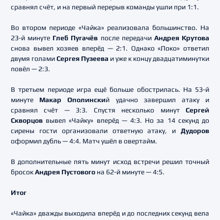
сравнял счёт, и на первый перерыв команды ушли при 1:1.
Во втором периоде «Чайка» реализовала большинство. На
23-й минуте
Глеб Пугачёв
после передачи
Андрея Крутова
снова вывел хозяев вперёд — 2:1. Однако «Локо» ответил
двумя голами
Сергея Пузеева
и уже к концу двадцатиминутки
повёл — 2:3.
В третьем периоде игра ещё больше обострилась. На 53-й
минуте
Макар Ополински
й удачно завершил атаку и
сравнял счёт — 3:3. Спустя несколько минут
Сергей
Скворцов
вывел «Чайку» вперёд — 4:3. Но за 14 секунд до
сирены гости организовали ответную атаку, и
Дудоров
оформил дубль — 4:4. Матч ушёл в овертайм.
В дополнительные пять минут исход встречи решил точный
бросок
Андрея Пустового
на 62-й минуте — 4:5.
Итог
«Чайка» дважды выходила вперёд и до последних секунд вела