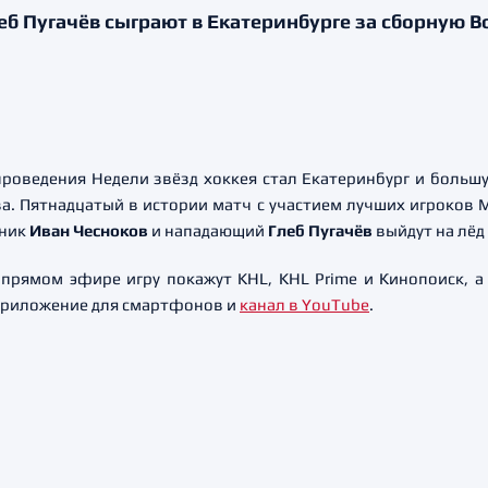
еб Пугачёв сыграют в Екатеринбурге за сборную В
проведения Недели звёзд хоккея стал Екатеринбург и больш
а. Пятнадцатый в истории матч с участием лучших игроков 
тник
Иван Чесноков
и нападающий
Глеб Пугачёв
выйдут на лёд
 прямом эфире игру покажут KHL, KHL Prime и Кинопоиск, а
 приложение для смартфонов и
канал в YouTube
.