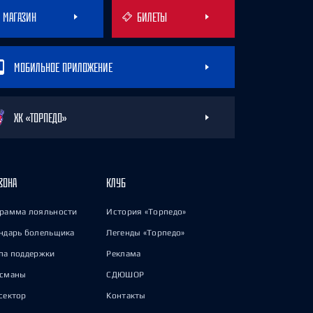
МАГАЗИН
БИЛЕТЫ
МОБИЛЬНОЕ ПРИЛОЖЕНИЕ
ХК «ТОРПЕДО»
ЗОНА
КЛУБ
рамма лояльности
История «Торпедо»
ндарь болельщика
Легенды «Торпедо»
па поддержки
Реклама
исманы
СДЮШОР
сектор
Контакты