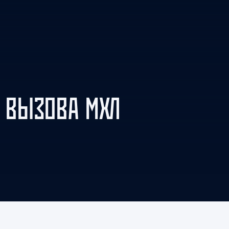
Амур
Барыс
Салават Юлаев
Сибирь
Е ВЫЗОВА МХЛ