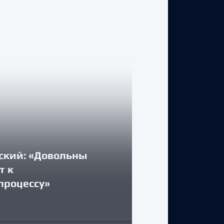
ский: «Довольны
КЛУБ
т к
процессу»
Стартуем дом
31 июля 2026 г.