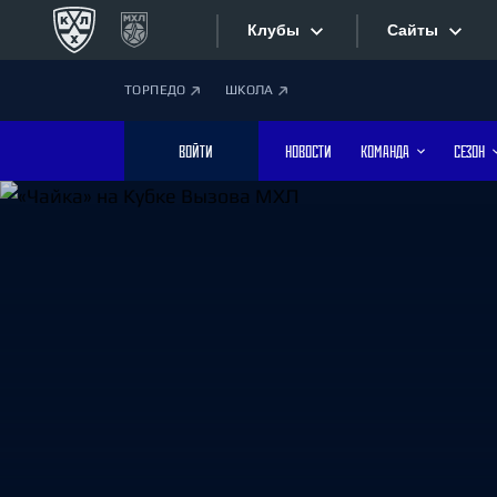
Клубы
Сайты
ТОРПЕДО
ШКОЛА
Конференция «Запад»
Сайты
ВОЙТИ
НОВОСТИ
КОМАНДА
СЕЗОН
Дивизион Боброва
Лада
Видеотран
СКА
Хайлайты
Спартак
Торпедо
Текстовые
ХК Сочи
Интернет-
Дивизион Тарасова
Фотобанк
Динамо Мн
Динамо М
Приложе