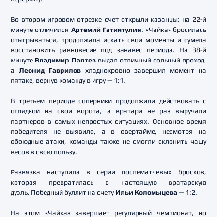
Во втором игровом отрезке счет открыли казанцы: на 22-й
минуте отличился
Артемий Гатиятулин
. «Чайка» бросилась
отыгрываться, продолжала искать свои моменты и сумела
восстановить равновесие под занавес периода. На 38-й
минуте
Владимир Лаптев
выдал отличный сольный проход,
а
Леонид Гаврилов
хладнокровно завершил момент на
пятаке, вернув команду в игру — 1:1.
В третьем периоде соперники продолжили действовать с
оглядкой на свои ворота, а вратари не раз выручали
партнеров в самых непростых ситуациях. Основное время
победителя не выявило, а в овертайме, несмотря на
обоюдные атаки, команды также не смогли склонить чашу
весов в свою пользу.
Развязка наступила в серии послематчевых бросков,
которая превратилась в настоящую вратарскую
дуэль. Победный буллит на счету
Ильи Коломыцева
— 1:2.
На этом «Чайка» завершает регулярный чемпионат, но