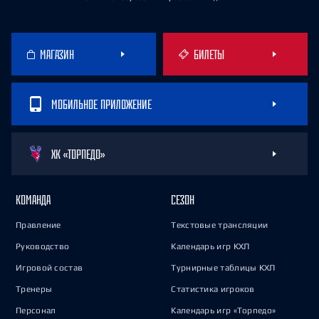
МАГАЗИН
БИЛЕТЫ
МОБИЛЬНОЕ ПРИЛОЖЕНИЕ
ХК «ТОРПЕДО»
КОМАНДА
СЕЗОН
Правление
Текстовые трансляции
Руководство
Календарь игр КХЛ
Игровой состав
Турнирные таблицы КХЛ
Тренеры
Статистика игроков
Персонал
Календарь игр «Торпедо»