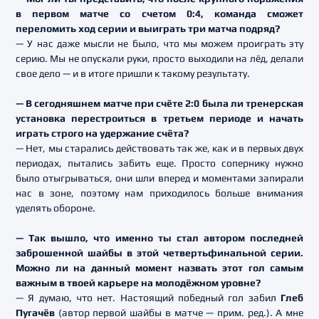
в первом матче со счетом 0:4, команда сможет
переломить ход серии и выиграть три матча подряд?
— У нас даже мысли не было, что мы можем проиграть эту
серию. Мы не опускали руки, просто выходили на лёд, делали
свое дело — и в итоге пришли к такому результату.
— В сегодняшнем матче при счёте 2:0 была ли тренерская
установка перестроиться в третьем периоде и начать
играть строго на удержание счёта?
— Нет, мы старались действовать так же, как и в первых двух
периодах, пытались забить еще. Просто сопернику нужно
было отыгрываться, они шли вперед и моментами запирали
нас в зоне, поэтому нам приходилось больше внимания
уделять обороне.
— Так вышло, что именно ты стал автором последней
заброшенной шайбы в этой четвертьфинальной серии.
Можно ли на данный момент назвать этот гол самым
важным в твоей карьере на молодёжном уровне?
— Я думаю, что нет. Настоящий победный гол забил
Глеб
Пугачёв
(автор первой шайбы в матче — прим. ред.). А мне