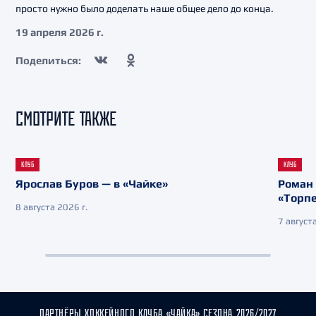
просто нужно было доделать наше общее дело до конца.
19 апреля 2026 г.
Поделиться:
СМОТРИТЕ ТАКЖЕ
КЛУБ
КЛУБ
Ярослав Буров — в «Чайке»
Роман 
«Торп
8 августа 2026 г.
7 августа
ПАРТНЁРЫ ХОККЕЙНОГО КЛУБА «ЧАЙКА» СЕЗОНА 2026/2027