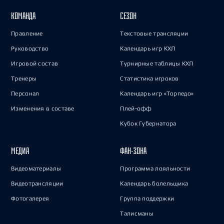
КОМАНДА
СЕЗОН
Правление
Текстовые трансляции
Руководство
Календарь игр КХЛ
Игровой состав
Турнирные таблицы КХЛ
Тренеры
Статистика игроков
Персонал
Календарь игр «Торпедо»
Изменения в составе
Плей-офф
Кубок Губернатора
МЕДИА
ФАН-ЗОНА
Видеоматериалы
Программа лояльности
Видеотрансляции
Календарь болельщика
Фотогалерея
Группа поддержки
Талисманы