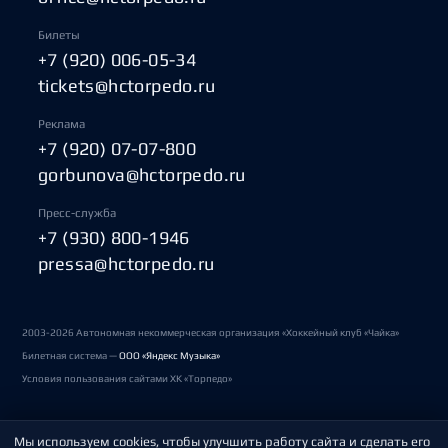
Билеты
+7 (920) 006-05-34
tickets@hctorpedo.ru
Реклама
+7 (920) 07-07-800
gorbunova@hctorpedo.ru
Пресс-служба
+7 (930) 800-1946
pressa@hctorpedo.ru
2003-2026 Автономная некоммерческая организация «Хоккейный клуб «Чайка»
Билетная система —
ООО «Яндекс Музыка»
Условия пользования сайтами ХК «Торпедо»
Мы используем cookies, чтобы улучшить работу сайта и сделать его
Политика обработки персональных данных