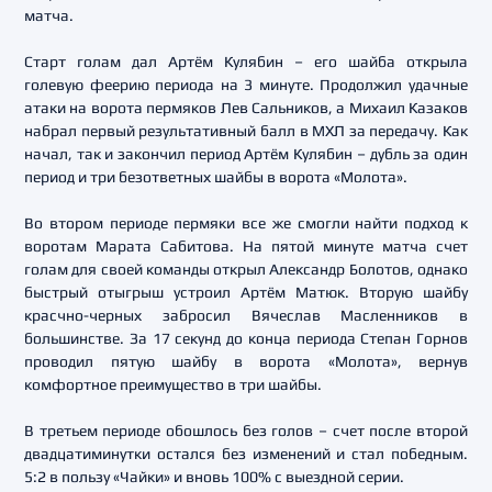
матча.
Старт голам дал Артём Кулябин – его шайба открыла
голевую феерию периода на 3 минуте. Продолжил удачные
атаки на ворота пермяков Лев Сальников, а Михаил Казаков
набрал первый результативный балл в МХЛ за передачу. Как
начал, так и закончил период Артём Кулябин – дубль за один
период и три безответных шайбы в ворота «Молота».
Во втором периоде пермяки все же смогли найти подход к
воротам Марата Сабитова. На пятой минуте матча счет
голам для своей команды открыл Александр Болотов, однако
быстрый отыгрыш устроил Артём Матюк. Вторую шайбу
красчно-черных забросил Вячеслав Масленников в
большинстве. За 17 секунд до конца периода Степан Горнов
проводил пятую шайбу в ворота «Молота», вернув
комфортное преимущество в три шайбы.
В третьем периоде обошлось без голов – счет после второй
двадцатиминутки остался без изменений и стал победным.
5:2 в пользу «Чайки» и вновь 100% с выездной серии.