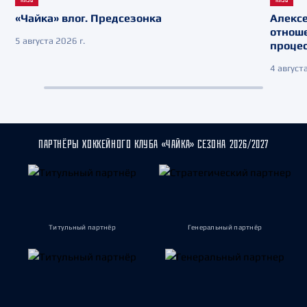
«Чайка» влог. Предсезонка
Алекс
отнош
5 августа 2026 г.
процес
4 августа
ПАРТНЁРЫ ХОККЕЙНОГО КЛУБА «ЧАЙКА» СЕЗОНА 2026/2027
Титульный партнёр
Генеральный партнёр