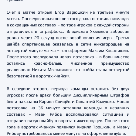
Счет в матче открыл Егор Варюшкин на третьей минуте
матча. Последовавшая после этого драка оставила команды
в сокращенных составах – по трое игроков с каждой стороны
отправились в штрафбокс. Владислав Ухмылов забросил
ровно через 20 секунд после возобновления игры. Третья
шайба спартаковцев оказалась в сетке нижегородцев на
четвертой минуте матча – гол оформил Максим Ковалишин.
После этого последовала новая потасовка – в большинстве
остались красно-белые. Численное преимущество
реализовал Никита Мыльников: эта шайба стала четвертой
безответной в воротах «Чайки».
В середине второго периода команды остались без двух
игроков: после драки большим дисциплинарным штрафов
были наказаны Кирилл Свищёв и Силантий Кожушко. Новая
потасовка на 36 минуте оставила команды в неравных
составах – Иван Рябов воспользовался ситуацией и
отправил пятую шайбу в ворота нижегородцев. После этого
гола в воротах «Чайки» появился Кирилл Трошкин, а Ивану
Рябову потребовалось менее минуты на оформление дубля.