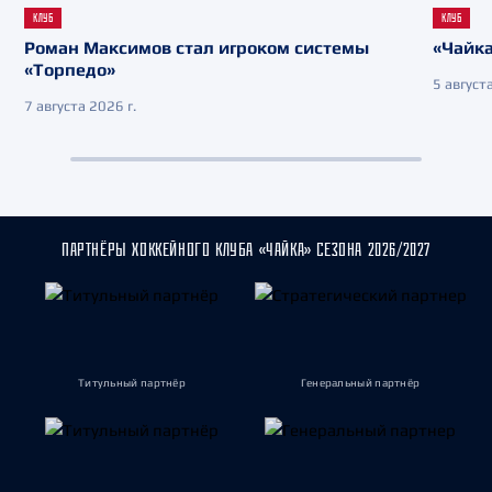
КЛУБ
КЛУБ
Роман Максимов стал игроком системы
«Чайка
«Торпедо»
5 августа
7 августа 2026 г.
ПАРТНЁРЫ ХОККЕЙНОГО КЛУБА «ЧАЙКА» СЕЗОНА 2026/2027
Титульный партнёр
Генеральный партнёр