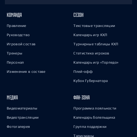
КОМАНДА
СЕЗОН
Правление
Текстовые трансляции
Руководство
Календарь игр КХЛ
Игровой состав
Турнирные таблицы КХЛ
Тренеры
Статистика игроков
Персонал
Календарь игр «Торпедо»
Изменения в составе
Плей-офф
Кубок Губернатора
МЕДИА
ФАН-ЗОНА
Видеоматериалы
Программа лояльности
Видеотрансляции
Календарь болельщика
Фотогалерея
Группа поддержки
Талисманы