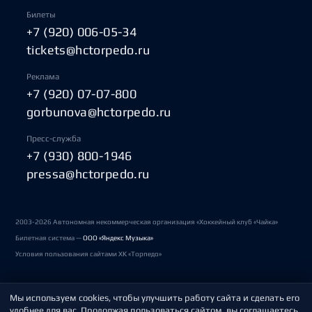
Билеты
+7 (920) 006-05-34
tickets@hctorpedo.ru
Реклама
+7 (920) 07-07-800
gorbunova@hctorpedo.ru
Пресс-служба
+7 (930) 800-1946
pressa@hctorpedo.ru
2003-2026 Автономная некоммерческая организация «Хоккейный клуб «Чайка»
Билетная система —
ООО «Яндекс Музыка»
Условия пользования сайтами ХК «Торпедо»
Мы используем cookies, чтобы улучшить работу сайта и сделать его
Политика обработки персональных данных
удобнее для вас. Продолжая пользоваться сайтом, вы соглашаетесь