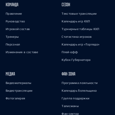
КОМАНДА
СЕЗОН
Правление
Текстовые трансляции
Руководство
Календарь игр КХЛ
Игровой состав
Турнирные таблицы КХЛ
Тренеры
Статистика игроков
Персонал
Календарь игр «Торпедо»
Изменения в составе
Плей-офф
Кубок Губернатора
МЕДИА
ФАН-ЗОНА
Видеоматериалы
Программа лояльности
Видеотрансляции
Календарь болельщика
Фотогалерея
Группа поддержки
Талисманы
Фан-сектор