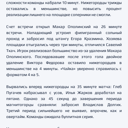
сложности команды набрали 10 минут. Нижегородцы трижды
оставались в меньшинстве, но повысить процент
реализации лишнего на площадке соперники не смогли.
Счет встречи открыл Макар Ополинский на 26 минуте
встречи. Нападающий устроил филигранный сольный
проход и забросил под штангу Егора Кразмина. Хозяева
площадки отыгрались через три минуты, отличился Савелий
Ткач. Игрок реализовал большинство из-за удаления Макара
Ополинского. Последовавшее после этого гола двойное
удаление Виктора Федорова оставило нижегородцев в
меньшинстве на 4 минуты. «Чайка» уверенно справилась с
форматом 4 на 5.
Вырвались вперед нижегородцы на 35 минуте матча: Глеб
Пугачев набрасывал с усов, Илья Жарков доработал на
пятаке. Однако за 45 секунд до завершения периода
магнитогорцы сравняли: забросил Владислав Долгих.
Третий период сильнейшего не выявил, впрочем, как и
овертайм. Команды ожидала буллитная серия.