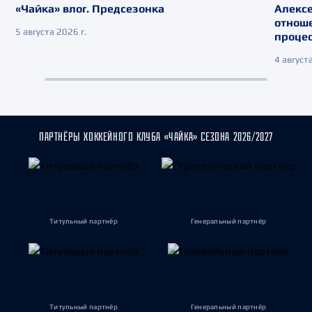
«Чайка» влог. Предсезонка
Алекс
отнош
5 августа 2026 г.
процес
4 августа
ПАРТНЁРЫ ХОККЕЙНОГО КЛУБА «ЧАЙКА» СЕЗОНА 2026/2027
Титульный партнёр
Генеральный партнёр
Титульный партнёр
Генеральный партнёр