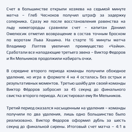
Счет в большинстве открыли хозяева на седьмой минуте
матча – Глеб Чесноков получил штраф за задержку
соперника. Сразу же после восстановления равенства на
льду нижегородцы сравняли счет – капитан Даниил
Омелюсик отметил возвращение в состав точным броском
по воротам Льва Хашина. На старте 16 минуты матча
Владимир Лаптев увеличил преимущество «Чайки».
Сработали все нападающие третьего звена – Виктор Федоров
и Ян Мельников продолжили набирать очки.
В середине второго периода команды получили обоюдное
удаление, но игра в формате 4 на 4 осталась без острых и
результативных моментов. Третью шайбу для своей команды
Виктор Фёдоров забросил за 45 секунд до финального
свистка второго периода. Ассистировал ему Ян Мельников.
Третий период оказался насыщенным на удаления – команды
получили по два удаления, лишь одно большинство было
реализовано. Виктор Федоров оформил дубль за шесть
секунд до финальной сирены. Итоговый счет матча – 4:1 в