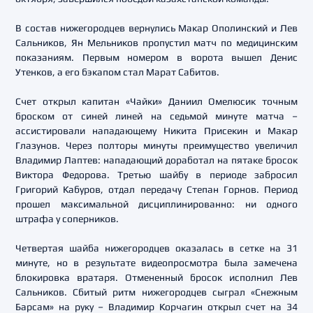
В состав нижегородцев вернулись Макар Ополинский и Лев
Сальников, Ян Мельников пропустил матч по медицинским
показаниям. Первым номером в ворота вышел Денис
Утенков, а его бэкапом стал Марат Сабитов.
Счет открыл капитан «Чайки» Даниил Омелюсик точным
броском от синей линей на седьмой минуте матча –
ассистировали нападающему Никита Присекин и Макар
Глазунов. Через полторы минуты преимущество увеличил
Владимир Лаптев: нападающий доработал на пятаке бросок
Виктора Федорова. Третью шайбу в периоде забросил
Григорий Кабуров, отдал передачу Степан Горнов. Период
прошел максимальной дисциплинированно: ни одного
штрафа у соперников.
Четвертая шайба нижегородцев оказалась в сетке на 31
минуте, но в результате видеопросмотра была замечена
блокировка вратаря. Отмененный бросок исполнил Лев
Сальников. Сбитый ритм нижегородцев сыграл «Снежным
Барсам» на руку – Владимир Корчагин открыл счет на 34