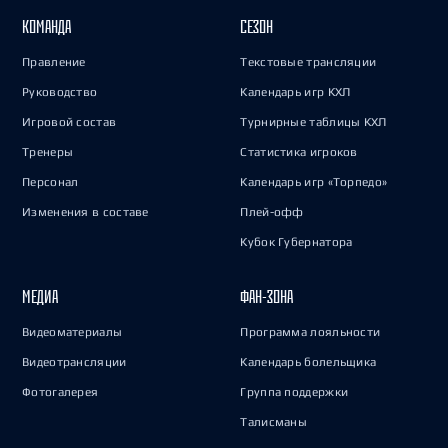
КОМАНДА
СЕЗОН
Правление
Текстовые трансляции
Руководство
Календарь игр КХЛ
Игровой состав
Турнирные таблицы КХЛ
Тренеры
Статистика игроков
Персонал
Календарь игр «Торпедо»
Изменения в составе
Плей-офф
Кубок Губернатора
МЕДИА
ФАН-ЗОНА
Видеоматериалы
Программа лояльности
Видеотрансляции
Календарь болельщика
Фотогалерея
Группа поддержки
Талисманы