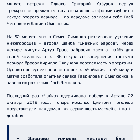
минуте встречи. Однако Григорий Кабуров вернул
трехкратное преимущество автозаводцев, оформив дубль на
исходе второго периода – по передаче записали себе Глеб
Чесноков и Даниил Омелюсик.
На 52 минуте матча Семен Симонов реализовал удаление
нижегородцев – вторая шайба «Снежных Барсов». Через
четыре минуты Артур Гросс забросил третью шайбу для
своей команды, а за 36 секунд до завершения третьего
периода бросок Кирилла Ляпунова перевел матч в овертайм.
Однако последнее слово осталось за «Чайкой»: на 65 минуте
матча сработала опытная связка Гаврилова и Омелюсика, а
завершил розыгрыш Глеб Чесноков.
Последний раз «Чайка» одерживала победу в Астане 22
октября 2019 года. Теперь команде Дмитрия Гоголева
предстоит длинная домашняя серия: шесть матчей с 1 по 11
декабря.
– Здорово начали, настрой был