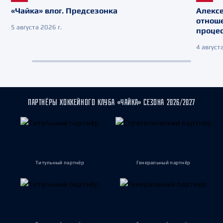
«Чайка» влог. Предсезонка
Алекс
отнош
5 августа 2026 г.
процес
4 августа
ПАРТНЁРЫ ХОККЕЙНОГО КЛУБА «ЧАЙКА» СЕЗОНА 2026/2027
Титульный партнёр
Генеральный партнёр