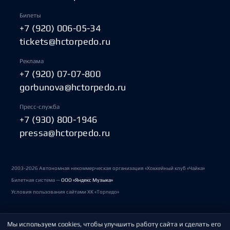
Билеты
+7 (920) 006-05-34
tickets@hctorpedo.ru
Реклама
+7 (920) 07-07-800
gorbunova@hctorpedo.ru
Пресс-служба
+7 (930) 800-1946
pressa@hctorpedo.ru
2003-2026 Автономная некоммерческая организация «Хоккейный клуб «Чайка»
Билетная система —
ООО «Яндекс Музыка»
Условия пользования сайтами ХК «Торпедо»
Мы используем cookies, чтобы улучшить работу сайта и сделать его
Политика обработки персональных данных