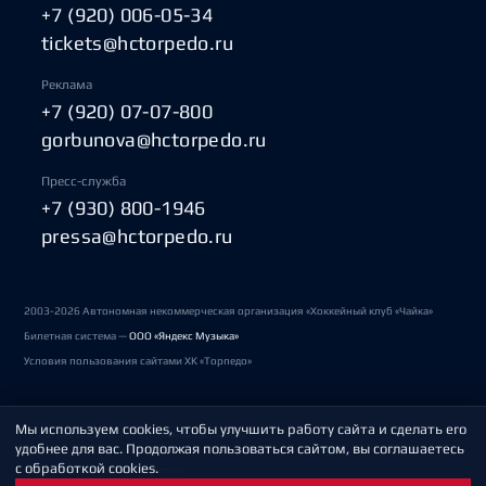
+7 (920) 006-05-34
tickets@hctorpedo.ru
Реклама
+7 (920) 07-07-800
gorbunova@hctorpedo.ru
Пресс-служба
+7 (930) 800-1946
pressa@hctorpedo.ru
2003-2026 Автономная некоммерческая организация «Хоккейный клуб «Чайка»
Билетная система —
ООО «Яндекс Музыка»
Условия пользования сайтами ХК «Торпедо»
Мы используем cookies, чтобы улучшить работу сайта и сделать его
Политика обработки персональных данных
удобнее для вас. Продолжая пользоваться сайтом, вы соглашаетесь
с обработкой cookies.
Пользовательское соглашение