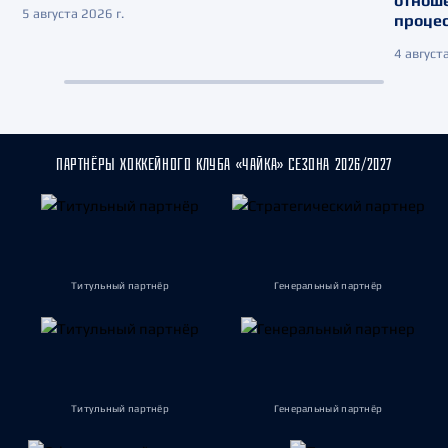
отнош
5 августа 2026 г.
процес
4 августа
ПАРТНЁРЫ ХОККЕЙНОГО КЛУБА «ЧАЙКА» СЕЗОНА 2026/2027
Титульный партнёр
Генеральный партнёр
Титульный партнёр
Генеральный партнёр