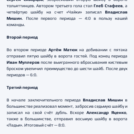
тольяттинцев. Автором третьего гола стал
Глеб Стафеев
, а
четвёртую шайбу на счет «Чайки» записал
Владислав
Мишин
. После первого периода — 4:0 в пользу нашей
команды.
Второй период
Во втором периоде
Артём Матюк
на добивании с пятака
отправил пятую шайбу в ворота гостей. Под конец периода
Иван Муллеров
после выигранного вбрасывания кистевым
броском увеличил преимущество до шести шайб. После двух
периодов — 6:0.
Третий период
В начале заключительного периода
Владислав Мишин
в
большинстве реализовал момент, забросив седьмую шайбу и
записал на свой счёт дубль. Вскоре
Александр Яценко
,
также в большинстве, отправил восьмую шайбу в ворота
«Ладьи». Итоговый счёт — 8:0.