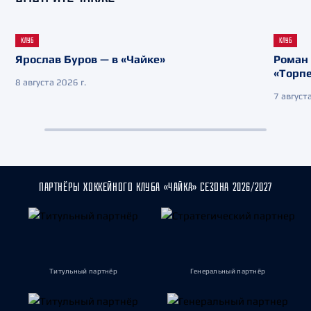
КЛУБ
КЛУБ
Ярослав Буров — в «Чайке»
Роман 
«Торп
8 августа 2026 г.
7 августа
ПАРТНЁРЫ ХОККЕЙНОГО КЛУБА «ЧАЙКА» СЕЗОНА 2026/2027
Титульный партнёр
Генеральный партнёр