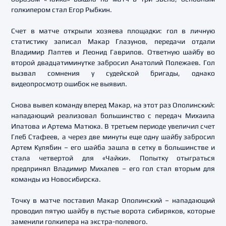
голкипером стал Егор Рыбкин.
Счет в матче открыли хозяева площадки: гол в личную
статистику записал Макар Глазунов, передачи отдали
Владимир Лаптев и Леонид Гаврилов. Ответную шайбу во
второй двадцатиминутке забросил Анатолий Полежаев. Гол
вызвал сомнения у судейской бригады, однако
видеопросмотр ошибок не выявил.
Снова вывел команду вперед Макар, на этот раз Ополинский:
нападающий реализовал большинство с передач Михаила
Ипатова и Артема Матюка. В третьем периоде увеличил счет
Глеб Стафеев, а через две минуты еще одну шайбу забросил
Артем Кулябин – его шайба зашла в сетку в большинстве и
стала четвертой для «Чайки». Попытку отыграться
предпринял Владимир Михалев – его гол стал вторым для
команды из Новосибирска.
Точку в матче поставил Макар Ополинский – нападающий
проводил пятую шайбу в пустые ворота сибиряков, которые
заменили голкипера на экстра-полевого.