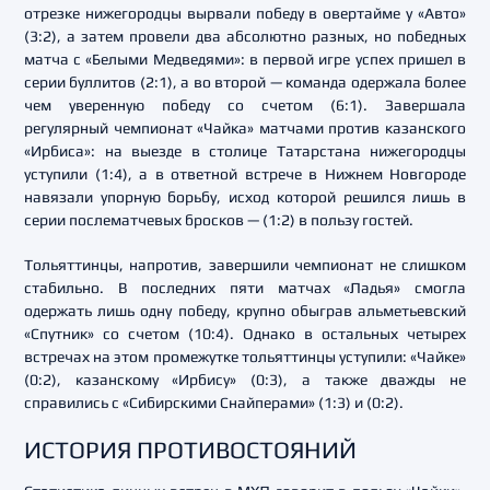
отрезке нижегородцы вырвали победу в овертайме у «Авто»
(3:2), а затем провели два абсолютно разных, но победных
матча с «Белыми Медведями»: в первой игре успех пришел в
серии буллитов (2:1), а во второй — команда одержала более
чем уверенную победу со счетом (6:1). Завершала
регулярный чемпионат «Чайка» матчами против казанского
«Ирбиса»: на выезде в столице Татарстана нижегородцы
уступили (1:4), а в ответной встрече в Нижнем Новгороде
навязали упорную борьбу, исход которой решился лишь в
серии послематчевых бросков — (1:2) в пользу гостей.
Тольяттинцы, напротив, завершили чемпионат не слишком
стабильно. В последних пяти матчах «Ладья» смогла
одержать лишь одну победу, крупно обыграв альметьевский
«Спутник» со счетом (10:4). Однако в остальных четырех
встречах на этом промежутке тольяттинцы уступили: «Чайке»
(0:2), казанскому «Ирбису» (0:3), а также дважды не
справились с «Сибирскими Снайперами» (1:3) и (0:2).
ИСТОРИЯ ПРОТИВОСТОЯНИЙ