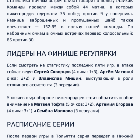
Статистика личных встреч в МХЛ говорит в пользу «Чайки».
Команды провели между собой 44 матча, в которых
нижегородцы одержали 35 побед против 9 у соперника.
Разница заброшенных и пропущенных шайб также
впечатляет — 152:85 в пользу нашей команды. По
набранным очкам в очных встречах перевес колоссальный:
85 против 30.
ЛИДЕРЫ НА ФИНИШЕ РЕГУЛЯРКИ
Если смотреть на статистику последних пяти игр, в атаке
сейчас ведут
Сергей Скворцов
(4 очка: 1+3),
Артём Матюк
(4
очка: 2+2) и
Владислав Мишин
, выступающий в роли
отличного ассистента (3 передачи).
У хозяев льда обороне нижегородцев стоит обратить особое
внимание на
Матвея Тофта
(5 очков: 3+2),
Артемия Егорова
(4 очка: 3+1) и
Семёна Малкова
(3 передачи).
РАСПИСАНИЕ СЕРИИ
После первой игры в Тольятти серия переедет в Нижний