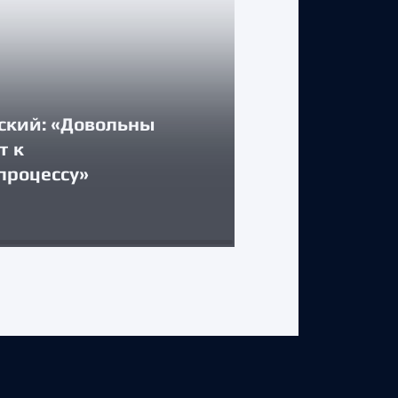
ский: «Довольны
КЛУБ
т к
процессу»
Стартуем дом
31 июля 2026 г.