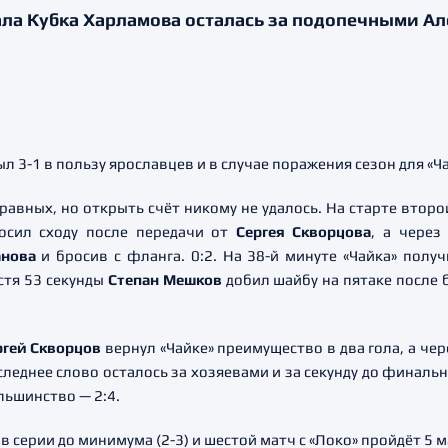
ала Кубка Харламова осталась за подопечными Ал
ыл 3-1 в пользу ярославцев и в случае поражения сезон для «
авных, но открыть счёт никому не удалось. На старте второ
осил сходу после передачи от
Сергея Скворцова
, а чере
нова
и бросив с фланга. 0:2. На 38-й минуте «Чайка» полу
стя 53 секунды
Степан Мешков
добил шайбу на пятаке после
ргей Скворцов
вернул «Чайке» преимущество в два гола, а че
оследнее слово осталось за хозяевами и за секунду до финал
льшинство — 2:4.
серии до минимума (2-3) и шестой матч с «Локо» пройдёт 5 ма