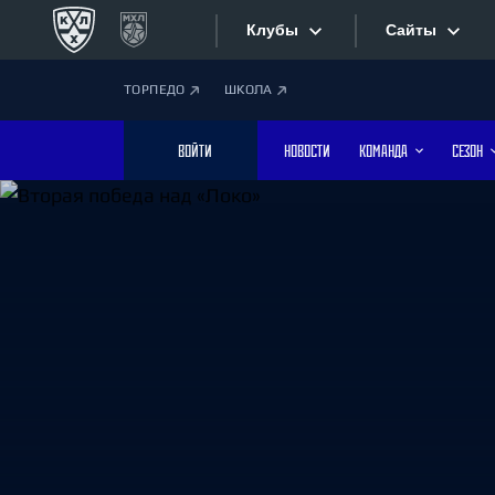
Клубы
Сайты
ТОРПЕДО
ШКОЛА
Конференция «Запад»
Сайты
ВОЙТИ
НОВОСТИ
КОМАНДА
СЕЗОН
Дивизион Боброва
Лада
Видеотран
СКА
Хайлайты
Спартак
Торпедо
Текстовые
ХК Сочи
Интернет-
Дивизион Тарасова
Фотобанк
Динамо Мн
Динамо М
Приложе