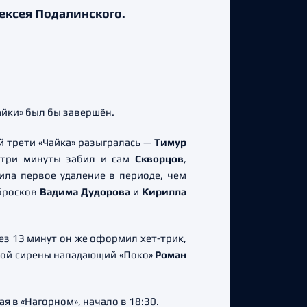
ексея Подалинского.
Чайки» был бы завершён.
й трети «Чайка» разыгралась —
Тимур
з три минуты забил и сам
Скворцов
,
чила первое удаление в периоде, чем
 бросков
Вадима Дудорова
и
Кирилла
рез 13 минут он же оформил хет-трик,
ьной сирены нападающий «Локо»
Роман
я в «Нагорном», начало в 18:30.