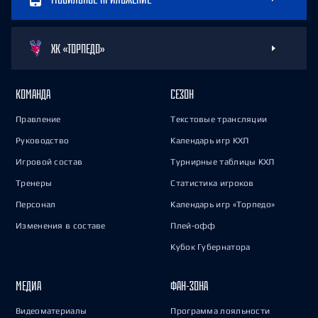
ХК «ТОРПЕДО»
КОМАНДА
СЕЗОН
Правление
Текстовые трансляции
Руководство
Календарь игр КХЛ
Игровой состав
Турнирные таблицы КХЛ
Тренеры
Статистика игроков
Персонал
Календарь игр «Торпедо»
Изменения в составе
Плей-офф
Кубок Губернатора
МЕДИА
ФАН-ЗОНА
Видеоматериалы
Программа лояльности