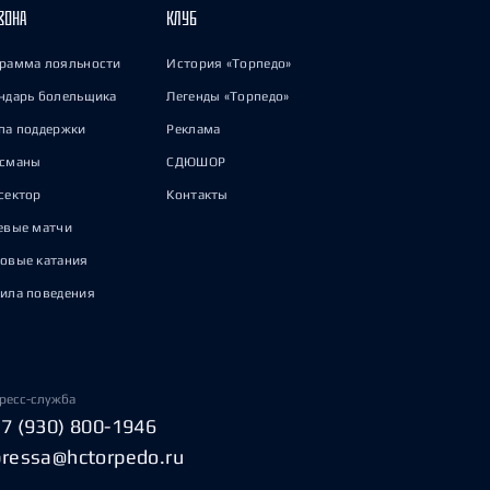
ЗОНА
КЛУБ
рамма лояльности
История «Торпедо»
ндарь болельщика
Легенды «Торпедо»
па поддержки
Реклама
исманы
СДЮШОР
сектор
Контакты
евые матчи
овые катания
ила поведения
ресс-служба
+7 (930) 800-1946
pressa@hctorpedo.ru