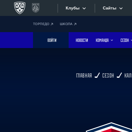
Клубы
Сайты
ТОРПЕДО
ШКОЛА
Конференция «Запад»
Сайты
ВОЙТИ
НОВОСТИ
КОМАНДА
СЕЗОН
Дивизион Боброва
Лада
Видеотран
СКА
Хайлайты
Спартак
ГЛАВНАЯ
СЕЗОН
КАЛ
Торпедо
Текстовые
ХК Сочи
Интернет-
Дивизион Тарасова
Фотобанк
Динамо Мн
Динамо М
Приложе