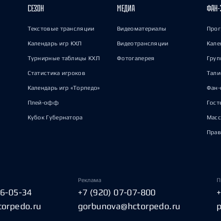
СЕЗОН
МЕДИА
ФАН-
Текстовые трансляции
Видеоматериалы
Прог
Календарь игр КХЛ
Видеотрансляции
Кале
Турнирные таблицы КХЛ
Фотогалерея
Груп
Статистика игроков
Тал
Календарь игр «Торпедо»
Фан-
Плей-офф
Гост
Кубок Губернатора
Масс
Прав
Реклама
П
06-05-34
+7 (920) 07-07-800
torpedo.ru
gorbunova@hctorpedo.ru