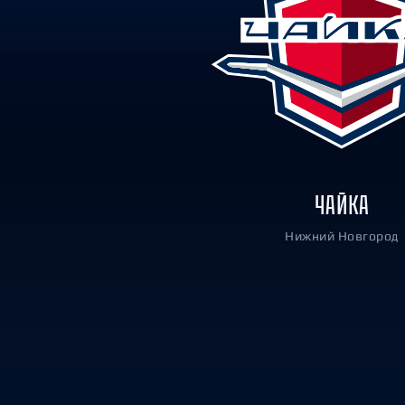
Локомотив
Северсталь
ЦСКА
Шанхайские Драконы
ЧАЙКА
Нижний Новгород