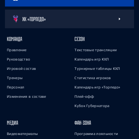
ХК «ТОРПЕДО»
КОМАНДА
СЕЗОН
Правление
Текстовые трансляции
Руководство
Календарь игр КХЛ
Игровой состав
Турнирные таблицы КХЛ
Тренеры
Статистика игроков
Персонал
Календарь игр «Торпедо»
Изменения в составе
Плей-офф
Кубок Губернатора
МЕДИА
ФАН-ЗОНА
Видеоматериалы
Программа лояльности