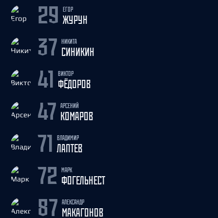
ЕГОР
29
ЖУРУН
НИКИТА
37
СИНИКИН
ВИКТОР
41
ФЁДОРОВ
АРСЕНИЙ
47
КОМАРОВ
ВЛАДИМИР
71
ЛАПТЕВ
МАРК
72
ФОГЕЛЬНЕСТ
АЛЕКСАНДР
87
МАКАГОНОВ