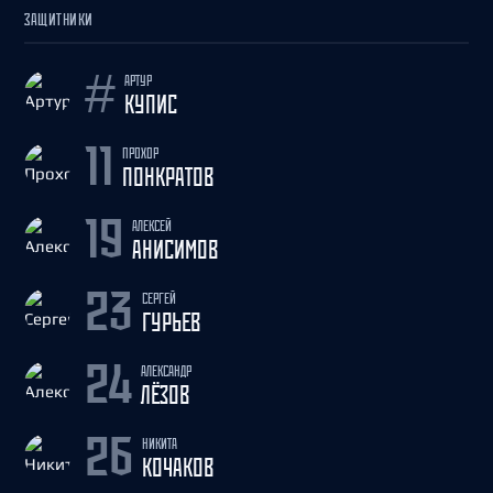
ЗАЩИТНИКИ
АРТУР
#
КУПИС
ПРОХОР
11
ПОНКРАТОВ
АЛЕКСЕЙ
19
АНИСИМОВ
СЕРГЕЙ
23
ГУРЬЕВ
АЛЕКСАНДР
24
ЛЁЗОВ
НИКИТА
26
КОЧАКОВ